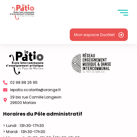
Mon espace DuoNet
02 98 88 26 95
lepatio.scolarite@orange.fr
29 bis rue Camille Langevin
29600 Morlaix
Horaires du Pôle administratif
> Lundi : 13h30-17h30
> Mardi : 13h30-17h30