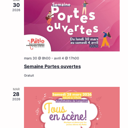
Év
MAR
30
2026
mars 30 @ 8h00
-
avril 4 @ 17h00
Semaine Portes ouvertes
Gratuit
MAR
28
2026