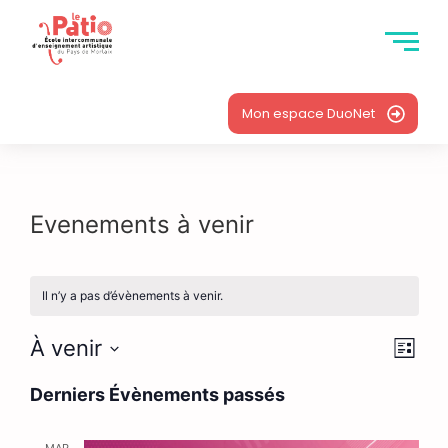
Mon espace DuoNet
Evenements à venir
Il n’y a pas d’évènements à venir.
Nav
Nav
À venir
Liste
Sélectionnez
de
par
une
Derniers Évènements passés
date.
vu
con