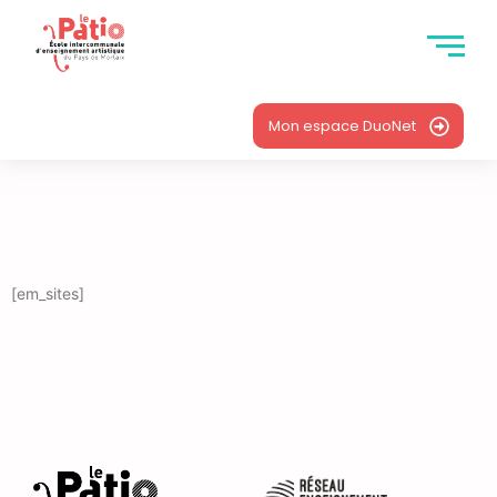
Mon espace DuoNet
[em_sites]